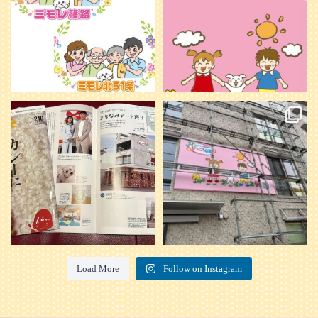
20
0
本日発売のオトンvol.210号に掲載さ
『ぴっころ山鼻』オープンに向けて
れました！
...
準備が着々と進んでいます。
皆さんお楽しみに〜
...
28
1
26
0
Load More
Follow on Instagram