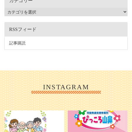
カテゴリー
RSSフィード
記事購読
INSTAGRAM
利用者様やご家族の皆さまに、親し
＼ 2026年6月1日 OPEN ／
みや温かさが伝わるようなデザイン
...
を目指し、ミモレのイラストを新し
く作
...
25
0