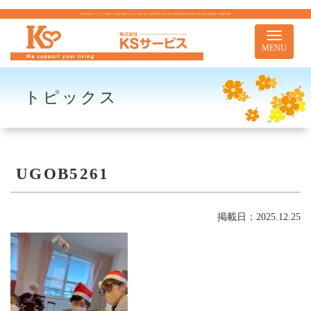
株式会社KSサービス｜札幌市｜住宅型有料老人ホーム 訪問介護 介護予防訪問介護 居宅介護 重度訪問介護 居宅介護支援 移動支援 児童通所事業
Toggle
navigati
MENU
トピックス
UGOB5261
掲載日：2025.12.25