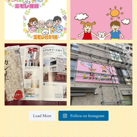
20
0
本日発売のオトンvol.210号に掲載さ
『ぴっころ山鼻』オープンに向けて
れました！
...
準備が着々と進んでいます。
皆さんお楽しみに〜
...
28
1
26
0
Load More
Follow on Instagram