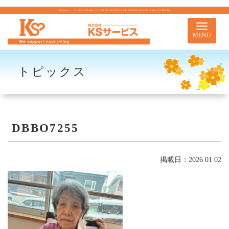
株式会社KSサービス｜札幌市｜住宅型有料老人ホーム 訪問介護 介護予防訪問介護 居宅介護 重度訪問介護 居宅介護支援 移動支援 児童通所事業
Toggle
navigati
MENU
トピックス
DBBO7255
掲載日：2026.01.02