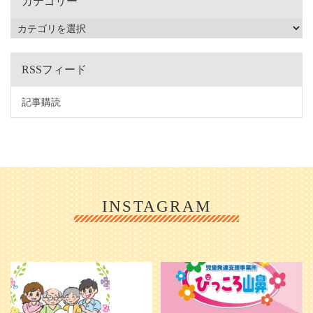
カテゴリー
RSSフィード
記事購読
INSTAGRAM
利用者様やご家族の皆さまに、親し
＼ 2026年6月1日 OPEN ／
みや温かさが伝わるようなデザイン
...
を目指し、ミモレのイラストを新し
く作
...
25
0