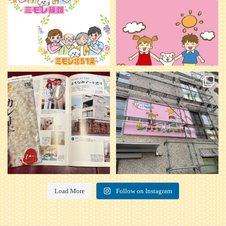
20
0
本日発売のオトンvol.210号に掲載さ
『ぴっころ山鼻』オープンに向けて
れました！
...
準備が着々と進んでいます。
皆さんお楽しみに〜
...
28
1
26
0
Load More
Follow on Instagram