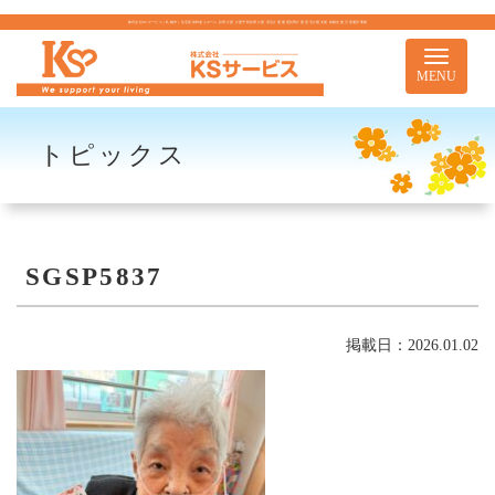
株式会社KSサービス｜札幌市｜住宅型有料老人ホーム 訪問介護 介護予防訪問介護 居宅介護 重度訪問介護 居宅介護支援 移動支援 児童通所事業
Toggle
navigati
MENU
トピックス
SGSP5837
掲載日：2026.01.02