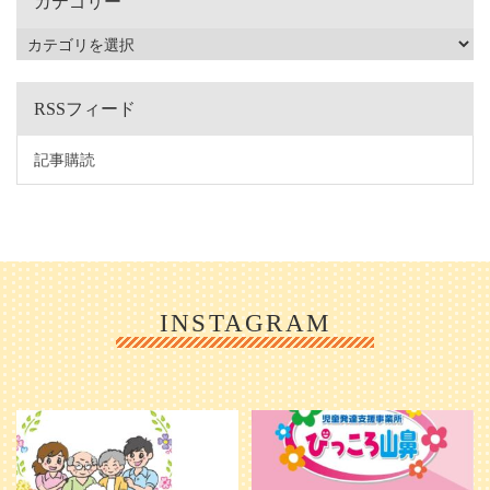
カテゴリー
RSSフィード
記事購読
INSTAGRAM
利用者様やご家族の皆さまに、親し
＼ 2026年6月1日 OPEN ／
みや温かさが伝わるようなデザイン
...
を目指し、ミモレのイラストを新し
く作
...
25
0