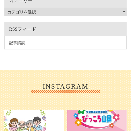
カテゴリー
RSSフィード
記事購読
INSTAGRAM
利用者様やご家族の皆さまに、親し
＼ 2026年6月1日 OPEN ／
みや温かさが伝わるようなデザイン
...
を目指し、ミモレのイラストを新し
く作
...
25
0