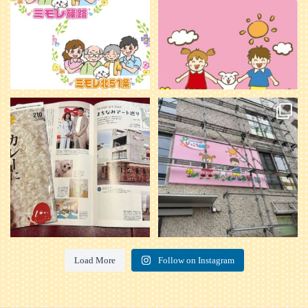
20
0
本日発売のオトンvol.210号に掲載さ
『ぴっころ山鼻』オープンに向けて
れました！
...
準備が着々と進んでいます。
皆さんお楽しみに〜
...
28
1
26
0
Load More
Follow on Instagram