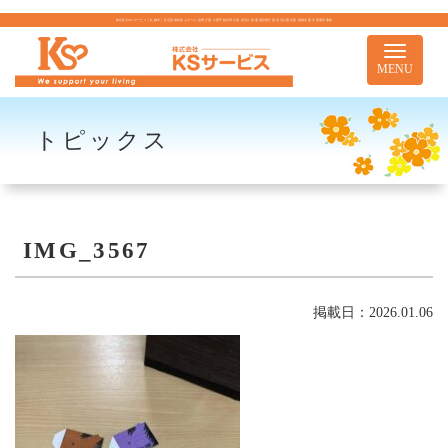
株式会社KSサービス｜札幌市｜住宅型有料老人ホーム 訪問介護 介護予防訪問介護 居宅介護 重度訪問介護 居宅介護支援 移動支援 児童通所事業
Toggle
navigati
MENU
トピックス
IMG_3567
掲載日：2026.01.06