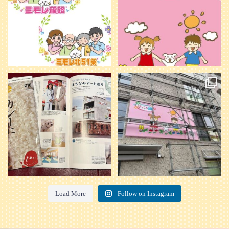
20
0
本日発売のオトンvol.210号に掲載さ
『ぴっころ山鼻』オープンに向けて
れました！
...
準備が着々と進んでいます。
皆さんお楽しみに〜
...
28
1
26
0
Load More
Follow on Instagram