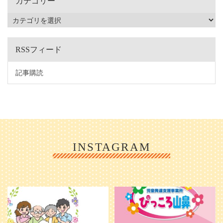
カテゴリー
RSSフィード
記事購読
INSTAGRAM
利用者様やご家族の皆さまに、親し
＼ 2026年6月1日 OPEN ／
みや温かさが伝わるようなデザイン
...
を目指し、ミモレのイラストを新し
く作
...
25
0