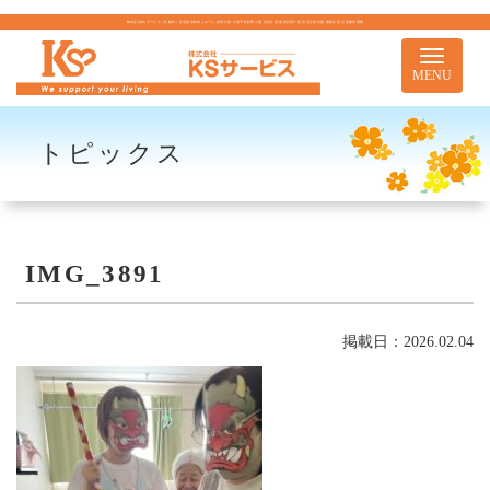
株式会社KSサービス｜札幌市｜住宅型有料老人ホーム 訪問介護 介護予防訪問介護 居宅介護 重度訪問介護 居宅介護支援 移動支援 児童通所事業
Toggle
navigati
MENU
トピックス
IMG_3891
掲載日：2026.02.04