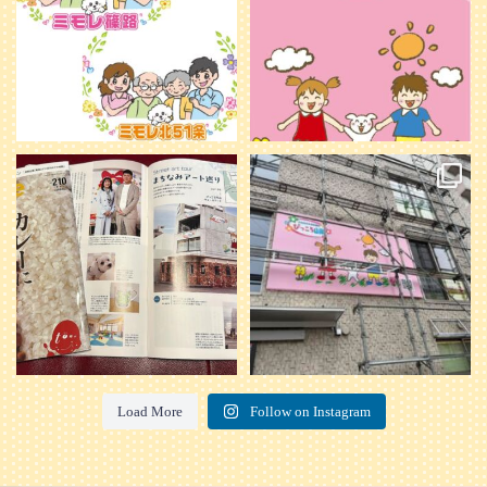
20
0
本日発売のオトンvol.210号に掲載さ
『ぴっころ山鼻』オープンに向けて
れました！
...
準備が着々と進んでいます。
皆さんお楽しみに〜
...
28
1
26
0
Load More
Follow on Instagram