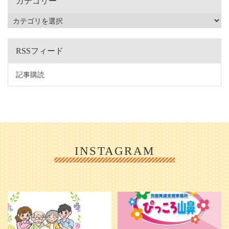
カテゴリー
RSSフィード
記事購読
INSTAGRAM
利用者様やご家族の皆さまに、親し
＼ 2026年6月1日 OPEN ／
みや温かさが伝わるようなデザイン
...
を目指し、ミモレのイラストを新し
く作
...
25
0