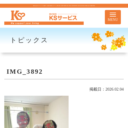
株式会社KSサービス｜札幌市｜住宅型有料老人ホーム 訪問介護 介護予防訪問介護 居宅介護 重度訪問介護 居宅介護支援 移動支援 児童通所事業
Toggle
navigati
MENU
トピックス
IMG_3892
掲載日：2026.02.04