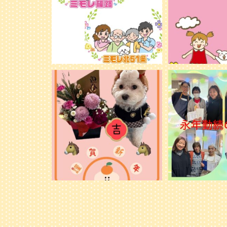
新年明けましておめでとうございます。
永年勤続の表彰
旧年中は格別のお引き立てを賜り、心よ
り御礼申し上げます。
...
28
28
1