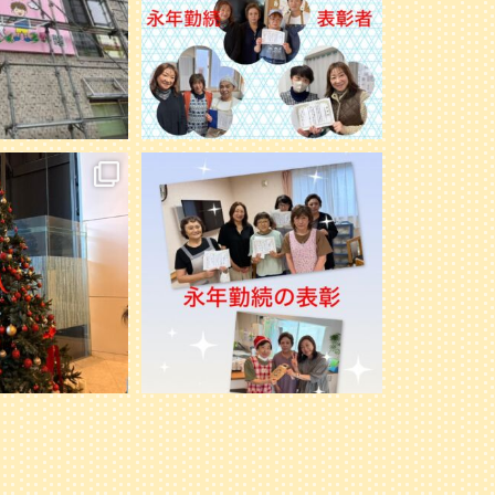
noのケアマネさん達と、
先日、ミモレ北51条とミモレ篠路にて永
女子会ランチビュッフ
年勤続の表彰をしました。
...
しました
...
33
1
2
0