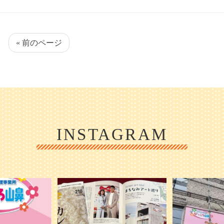
« 前のページ
INSTAGRAM
1日 OPEN ／
本日発売のオトンvol.210号に掲載されま
『ぴっころ山鼻』
した！
...
が着々と
皆さんお
0
28
1
2