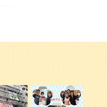
オープンに向けて準備
永年勤続の表彰者の写真を載せ忘れてい
進んでいます。
たので追加します
楽しみに〜
...
今年もよろしくお願いします
6
0
41
1