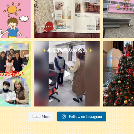
を行いました。
...
ケアプランN on
プリンスホテルで
20
0
ェを開催
0
2
Load More
Follow on Instagram