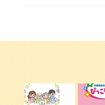
利用者様やご家族の皆さまに、親しみや
＼ 2026年6月
温かさが伝わるようなデザインを目指
...
し、ミモレのイラストを新しく作
...
25
20
0