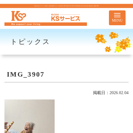
株式会社KSサービス｜札幌市｜住宅型有料老人ホーム 訪問介護 介護予防訪問介護 居宅介護 重度訪問介護 居宅介護支援 移動支援 児童通所事業
Toggle
navigati
MENU
トピックス
IMG_3907
掲載日：2026.02.04