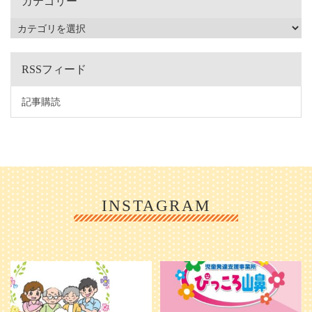
カテゴリー
RSSフィード
記事購読
INSTAGRAM
利用者様やご家族の皆さまに、親し
＼ 2026年6月1日 OPEN ／
みや温かさが伝わるようなデザイン
...
を目指し、ミモレのイラストを新し
く作
...
25
0