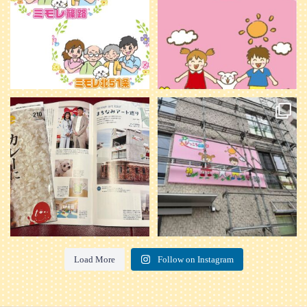
20
0
本日発売のオトンvol.210号に掲載さ
『ぴっころ山鼻』オープンに向けて
れました！
...
準備が着々と進んでいます。
皆さんお楽しみに〜
...
28
1
26
0
Load More
Follow on Instagram