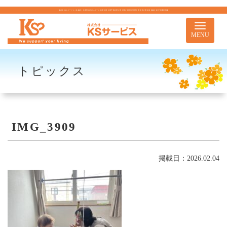
株式会社KSサービス｜札幌市｜住宅型有料老人ホーム 訪問介護 介護予防訪問介護 居宅介護 重度訪問介護 居宅介護支援 移動支援 児童通所事業
Toggle
navigati
MENU
トピックス
IMG_3909
掲載日：2026.02.04