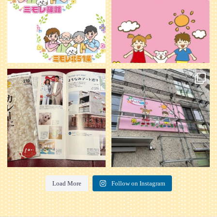
20
0
本日発売のオトンvol.210号に掲載さ
『ぴっころ山鼻』オープンに向けて
れました！
...
準備が着々と進んでいます。
皆さんお楽しみに〜
...
28
1
26
0
Load More
Follow on Instagram