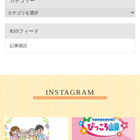
カテゴリー
RSSフィード
記事購読
INSTAGRAM
利用者様やご家族の皆さまに、親し
＼ 2026年6月1日 OPEN ／
みや温かさが伝わるようなデザイン
...
を目指し、ミモレのイラストを新し
く作
...
25
0