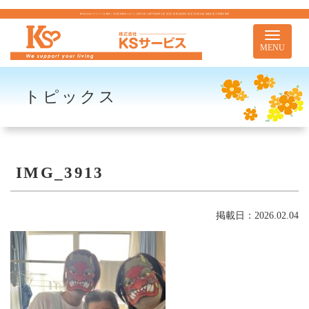
株式会社KSサービス｜札幌市｜住宅型有料老人ホーム 訪問介護 介護予防訪問介護 居宅介護 重度訪問介護 居宅介護支援 移動支援 児童通所事業
Toggle
navigati
MENU
トピックス
IMG_3913
掲載日：2026.02.04