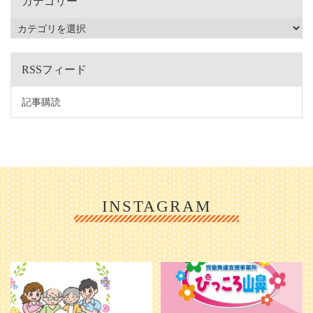
カテゴリー
RSSフィード
記事購読
INSTAGRAM
利用者様やご家族の皆さまに、親し
＼ 2026年6月1日 OPEN ／
みや温かさが伝わるようなデザイン
...
を目指し、ミモレのイラストを新し
く作
...
25
0