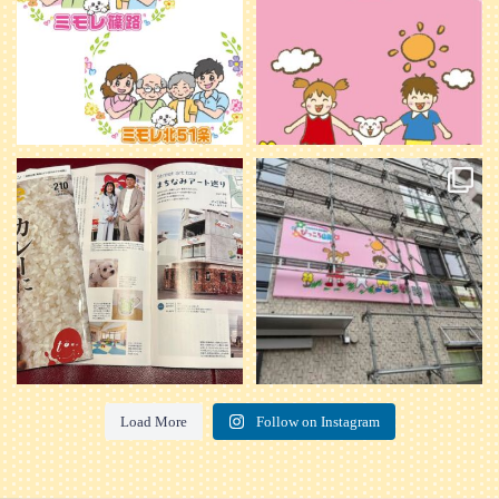
20
0
本日発売のオトンvol.210号に掲載さ
『ぴっころ山鼻』オープンに向けて
れました！
...
準備が着々と進んでいます。
皆さんお楽しみに〜
...
28
1
26
0
Load More
Follow on Instagram