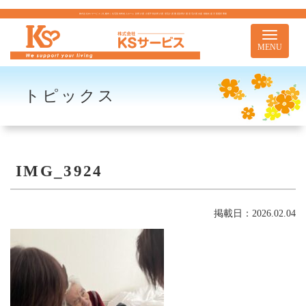
株式会社KSサービス｜札幌市｜住宅型有料老人ホーム 訪問介護 介護予防訪問介護 居宅介護 重度訪問介護 居宅介護支援 移動支援 児童通所事業
Toggle
navigati
MENU
トピックス
IMG_3924
掲載日：2026.02.04