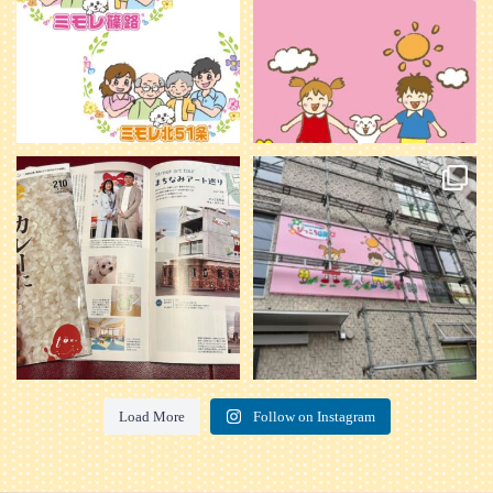
20
0
本日発売のオトンvol.210号に掲載さ
『ぴっころ山鼻』オープンに向けて
れました！
...
準備が着々と進んでいます。
皆さんお楽しみに〜
...
28
1
26
0
Load More
Follow on Instagram