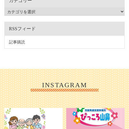
カテゴリー
RSSフィード
記事購読
INSTAGRAM
利用者様やご家族の皆さまに、親し
＼ 2026年6月1日 OPEN ／
みや温かさが伝わるようなデザイン
...
を目指し、ミモレのイラストを新し
く作
...
25
0