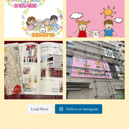
20
0
本日発売のオトンvol.210号に掲載さ
『ぴっころ山鼻』オープンに向けて
れました！
...
準備が着々と進んでいます。
皆さんお楽しみに〜
...
28
1
26
0
Load More
Follow on Instagram