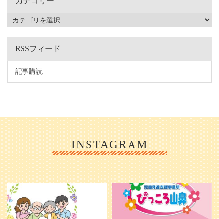
カテゴリー
RSSフィード
記事購読
INSTAGRAM
利用者様やご家族の皆さまに、親し
＼ 2026年6月1日 OPEN ／
みや温かさが伝わるようなデザイン
...
を目指し、ミモレのイラストを新し
く作
...
25
0