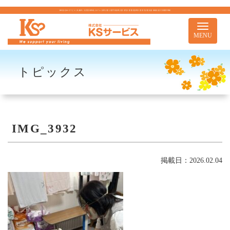
株式会社KSサービス｜札幌市｜住宅型有料老人ホーム 訪問介護 介護予防訪問介護 居宅介護 重度訪問介護 居宅介護支援 移動支援 児童通所事業
Toggle
navigati
MENU
トピックス
IMG_3932
掲載日：2026.02.04