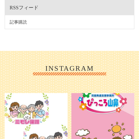
RSSフィード
記事購読
INSTAGRAM
利用者様やご家族の皆さまに、親し
＼ 2026年6月1日 OPEN ／
みや温かさが伝わるようなデザイン
...
を目指し、ミモレのイラストを新し
く作
...
25
0
20
0