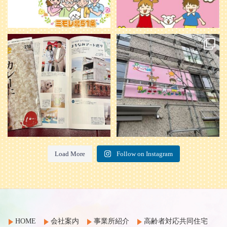
本日発売のオトンvol.210号に掲載さ
『ぴっころ山鼻』オープンに向けて
れました！
...
準備が着々と進んでいます。
皆さんお楽しみに〜
...
28
1
26
0
Load More
Follow on Instagram
HOME
会社案内
事業所紹介
高齢者対応共同住宅