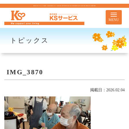
株式会社KSサービス｜札幌市｜住宅型有料老人ホーム 訪問介護 介護予防訪問介護 居宅介護 重度訪問介護 居宅介護支援 移動支援 児童通所事業
Toggle
navigati
MENU
トピックス
IMG_3870
掲載日：2026.02.04