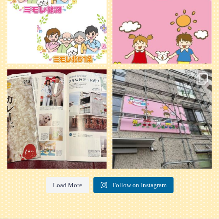
20
0
本日発売のオトンvol.210号に掲載さ
『ぴっころ山鼻』オープンに向けて
れました！
...
準備が着々と進んでいます。
皆さんお楽しみに〜
...
28
1
26
0
Load More
Follow on Instagram