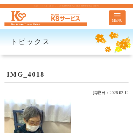
株式会社KSサービス｜札幌市｜住宅型有料老人ホーム 訪問介護 介護予防訪問介護 居宅介護 重度訪問介護 居宅介護支援 移動支援 児童通所事業
Toggle
navigati
MENU
トピックス
IMG_4018
掲載日：2026.02.12