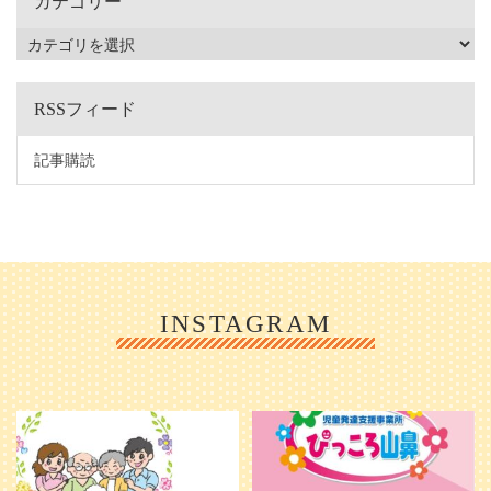
カテゴリー
RSSフィード
記事購読
INSTAGRAM
利用者様やご家族の皆さまに、親し
＼ 2026年6月1日 OPEN ／
みや温かさが伝わるようなデザイン
...
を目指し、ミモレのイラストを新し
く作
...
25
0