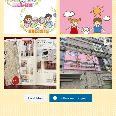
20
0
本日発売のオトンvol.210号に掲載さ
『ぴっころ山鼻』オープンに向けて
れました！
...
準備が着々と進んでいます。
皆さんお楽しみに〜
...
28
1
26
0
Load More
Follow on Instagram