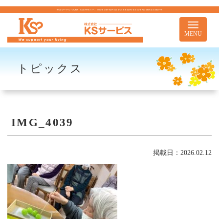
株式会社KSサービス｜札幌市｜住宅型有料老人ホーム 訪問介護 介護予防訪問介護 居宅介護 重度訪問介護 居宅介護支援 移動支援 児童通所事業
Toggle
navigati
MENU
トピックス
IMG_4039
掲載日：2026.02.12