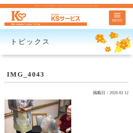
株式会社KSサービス｜札幌市｜住宅型有料老人ホーム 訪問介護 介護予防訪問介護 居宅介護 重度訪問介護 居宅介護支援 移動支援 児童通所事業
Toggle
navigati
MENU
トピックス
IMG_4043
掲載日：2026.02.12