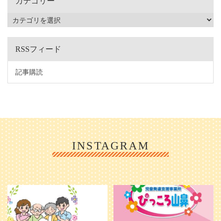
カテゴリー
RSSフィード
記事購読
INSTAGRAM
利用者様やご家族の皆さまに、親し
＼ 2026年6月1日 OPEN ／
みや温かさが伝わるようなデザイン
...
を目指し、ミモレのイラストを新し
く作
...
25
0