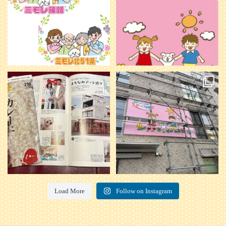
20
0
本日発売のオトンvol.210号に掲載さ
『ぴっころ山鼻』オープンに向けて
れました！
...
準備が着々と進んでいます。
皆さんお楽しみに〜
...
28
1
26
0
Load More
Follow on Instagram