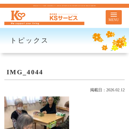
株式会社KSサービス｜札幌市｜住宅型有料老人ホーム 訪問介護 介護予防訪問介護 居宅介護 重度訪問介護 居宅介護支援 移動支援 児童通所事業
Toggle
navigati
MENU
トピックス
IMG_4044
掲載日：2026.02.12