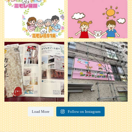
20
0
本日発売のオトンvol.210号に掲載さ
『ぴっころ山鼻』オープンに向けて
れました！
...
準備が着々と進んでいます。
皆さんお楽しみに〜
...
28
1
26
0
Load More
Follow on Instagram