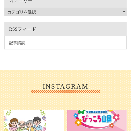
カテゴリー
RSSフィード
記事購読
INSTAGRAM
利用者様やご家族の皆さまに、親し
＼ 2026年6月1日 OPEN ／
みや温かさが伝わるようなデザイン
...
を目指し、ミモレのイラストを新し
く作
...
25
0