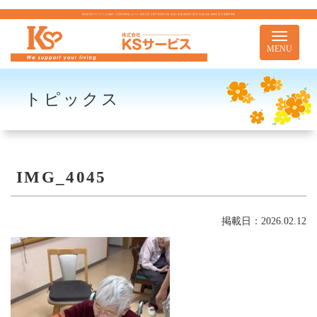
株式会社KSサービス｜札幌市｜住宅型有料老人ホーム 訪問介護 介護予防訪問介護 居宅介護 重度訪問介護 居宅介護支援 移動支援 児童通所事業
Toggle
navigati
MENU
トピックス
IMG_4045
掲載日：2026.02.12