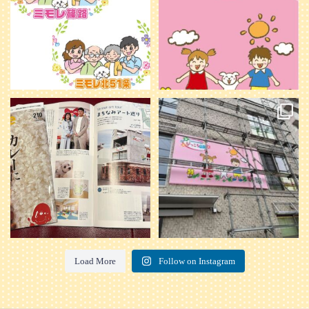
20
0
本日発売のオトンvol.210号に掲載さ
『ぴっころ山鼻』オープンに向けて
れました！
...
準備が着々と進んでいます。
皆さんお楽しみに〜
...
28
1
26
0
Load More
Follow on Instagram