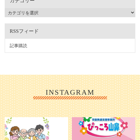
カテゴリー
RSSフィード
記事購読
INSTAGRAM
利用者様やご家族の皆さまに、親し
＼ 2026年6月1日 OPEN ／
みや温かさが伝わるようなデザイン
...
を目指し、ミモレのイラストを新し
く作
...
25
0