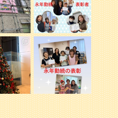
noのケアマネさん達と、
先日、ミモレ北51条とミモレ篠路にて永
女子会ランチビュッフ
年勤続の表彰をしました。
...
しました
...
33
1
2
0