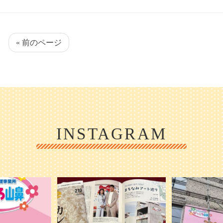
« 前のページ
INSTAGRAM
1日 OPEN ／
本日発売のオトンvol.210号に掲載されま
『ぴっころ山鼻』
した！
...
が着々と
皆さんお
0
28
1
2