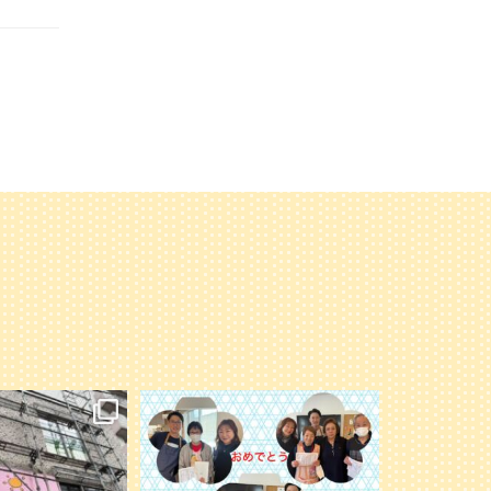
オープンに向けて準備
永年勤続の表彰者の写真を載せ忘れてい
進んでいます。
たので追加します
楽しみに〜
...
今年もよろしくお願いします
6
0
41
1