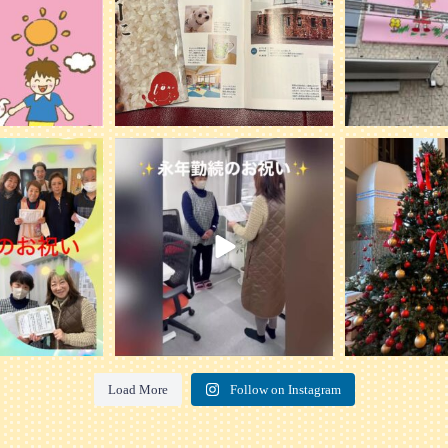
を行いました。
...
ケアプランN on
プリンスホテルで
20
0
ェを開催
0
2
Load More
Follow on Instagram