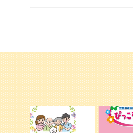
利用者様やご家族の皆さまに、親しみや
＼ 2026年6月
温かさが伝わるようなデザインを目指
...
し、ミモレのイラストを新しく作
...
25
20
0