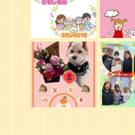
新年明けましておめでとうございます。
永年勤続の表彰
旧年中は格別のお引き立てを賜り、心よ
り御礼申し上げます。
...
28
28
1