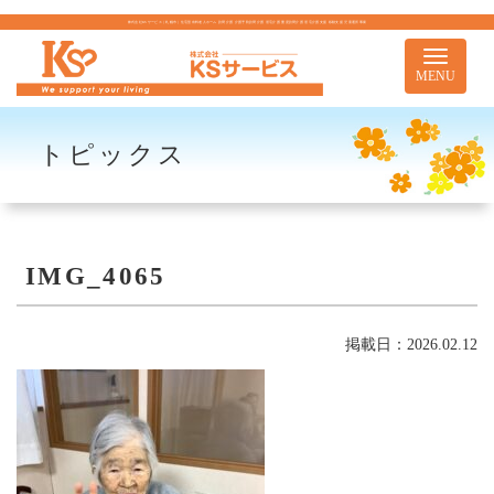
株式会社KSサービス｜札幌市｜住宅型有料老人ホーム 訪問介護 介護予防訪問介護 居宅介護 重度訪問介護 居宅介護支援 移動支援 児童通所事業
Toggle
navigati
MENU
トピックス
IMG_4065
掲載日：2026.02.12