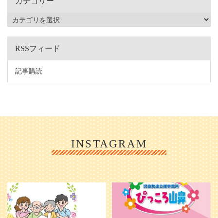
カテゴリー
RSSフィード
記事購読
INSTAGRAM
利用者様やご家族の皆さまに、親し
＼ 2026年6月1日 OPEN ／
みや温かさが伝わるようなデザイン
...
を目指し、ミモレのイラストを新し
く作
...
25
0