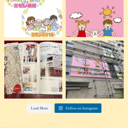
20
0
本日発売のオトンvol.210号に掲載さ
『ぴっころ山鼻』オープンに向けて
れました！
...
準備が着々と進んでいます。
皆さんお楽しみに〜
...
28
1
26
0
Load More
Follow on Instagram