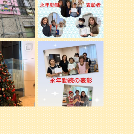
noのケアマネさん達と、
先日、ミモレ北51条とミモレ篠路にて永
女子会ランチビュッフ
年勤続の表彰をしました。
...
しました
...
33
1
2
0