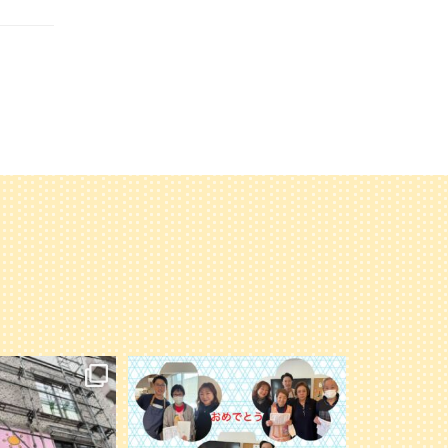
オープンに向けて準備
永年勤続の表彰者の写真を載せ忘れてい
進んでいます。
たので追加します
楽しみに〜
...
今年もよろしくお願いします
6
0
41
1