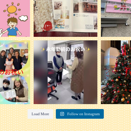
を行いました。
...
ケアプランN on
プリンスホテルで
20
0
ェを開催
0
2
Load More
Follow on Instagram