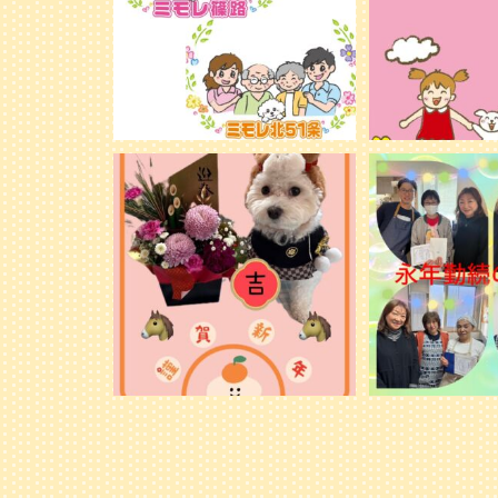
新年明けましておめでとうございます。
永年勤続の表彰
旧年中は格別のお引き立てを賜り、心よ
り御礼申し上げます。
...
28
28
1