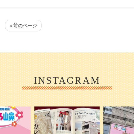
« 前のページ
INSTAGRAM
1日 OPEN ／
本日発売のオトンvol.210号に掲載されま
『ぴっころ山鼻』
した！
...
が着々と
皆さんお
0
28
1
2