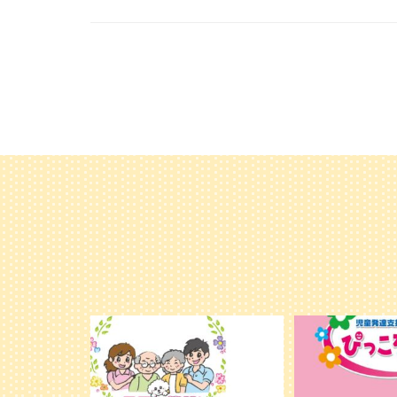
利用者様やご家族の皆さまに、親しみや
＼ 2026年6月
温かさが伝わるようなデザインを目指
...
し、ミモレのイラストを新しく作
...
25
20
0