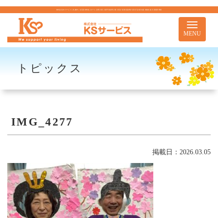
株式会社KSサービス｜札幌市｜住宅型有料老人ホーム 訪問介護 介護予防訪問介護 居宅介護 重度訪問介護 居宅介護支援 移動支援 児童通所事業
Toggle
navigati
MENU
トピックス
IMG_4277
掲載日：2026.03.05