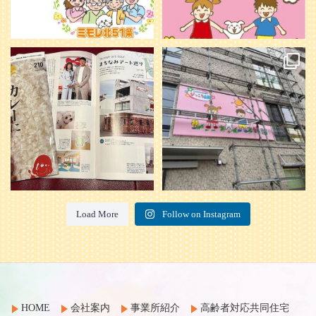
本日発売のオトンvol.210号に掲載さ
『ぴっころ山鼻』オープンに向けて
れました！
...
準備が着々と進んでいます。
皆さんお楽しみに〜
...
28
1
26
0
Load More
Follow on Instagram
HOME
会社案内
事業所紹介
高齢者対応共同住宅