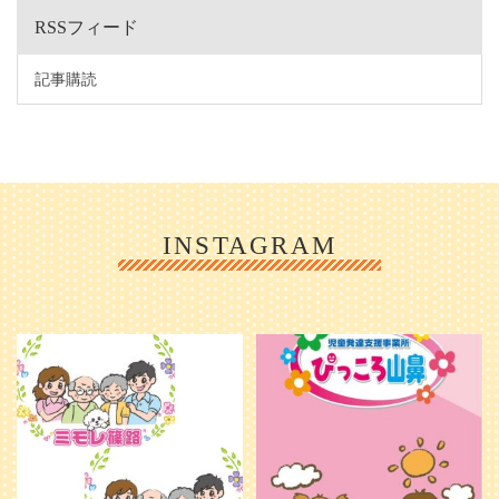
RSSフィード
記事購読
INSTAGRAM
利用者様やご家族の皆さまに、親し
＼ 2026年6月1日 OPEN ／
みや温かさが伝わるようなデザイン
...
を目指し、ミモレのイラストを新し
く作
...
25
0
20
0