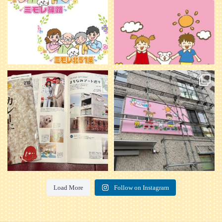
20
0
本日発売のオトンvol.210号に掲載さ
『ぴっころ山鼻』オープンに向けて
れました！
...
準備が着々と進んでいます。
皆さんお楽しみに〜
...
28
1
26
0
Load More
Follow on Instagram