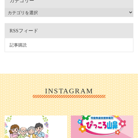
カテゴリー
RSSフィード
記事購読
INSTAGRAM
利用者様やご家族の皆さまに、親し
＼ 2026年6月1日 OPEN ／
みや温かさが伝わるようなデザイン
...
を目指し、ミモレのイラストを新し
く作
...
25
0