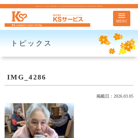
株式会社KSサービス｜札幌市｜住宅型有料老人ホーム 訪問介護 介護予防訪問介護 居宅介護 重度訪問介護 居宅介護支援 移動支援 児童通所事業
Toggle
navigati
MENU
トピックス
IMG_4286
掲載日：2026.03.05