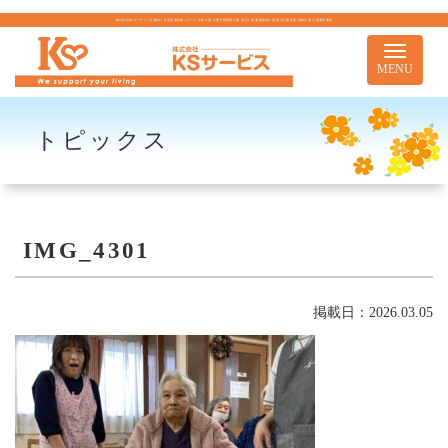
株式会社KSサービス｜札幌市｜住宅型有料老人ホーム 訪問介護 介護予防訪問介護 居宅介護 重度訪問介護 居宅介護支援 移動支援 児童通所事業
Toggle
navigati
MENU
トピックス
IMG_4301
掲載日：2026.03.05