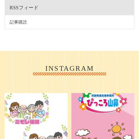
RSSフィード
記事購読
INSTAGRAM
利用者様やご家族の皆さまに、親し
＼ 2026年6月1日 OPEN ／
みや温かさが伝わるようなデザイン
...
を目指し、ミモレのイラストを新し
く作
...
25
0
20
0