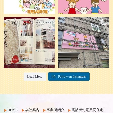
本日発売のオトンvol.210号に掲載さ
『ぴっころ山鼻』オープンに向けて
れました！
...
準備が着々と進んでいます。
皆さんお楽しみに〜
...
28
1
26
0
Load More
Follow on Instagram
HOME
会社案内
事業所紹介
高齢者対応共同住宅