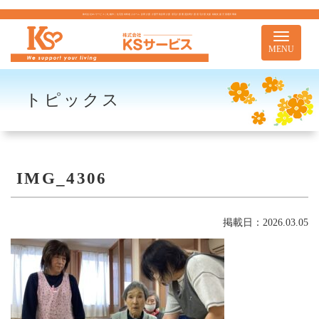
株式会社KSサービス｜札幌市｜住宅型有料老人ホーム 訪問介護 介護予防訪問介護 居宅介護 重度訪問介護 居宅介護支援 移動支援 児童通所事業
Toggle
navigati
MENU
トピックス
IMG_4306
掲載日：2026.03.05