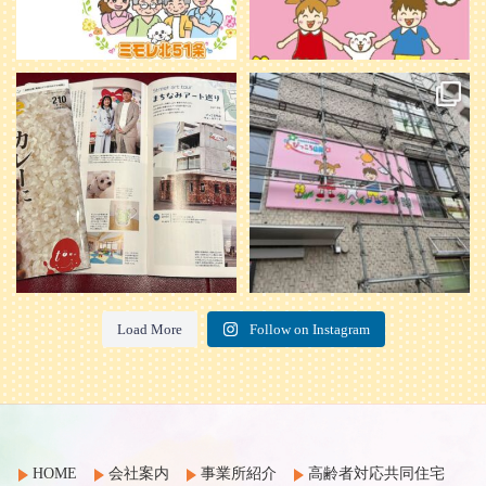
本日発売のオトンvol.210号に掲載さ
『ぴっころ山鼻』オープンに向けて
れました！
...
準備が着々と進んでいます。
皆さんお楽しみに〜
...
28
1
26
0
Load More
Follow on Instagram
HOME
会社案内
事業所紹介
高齢者対応共同住宅