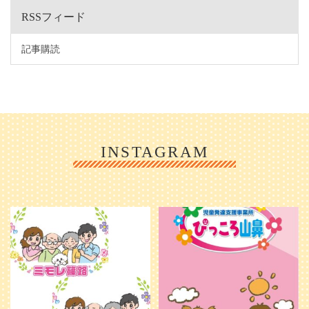
RSSフィード
記事購読
INSTAGRAM
利用者様やご家族の皆さまに、親し
＼ 2026年6月1日 OPEN ／
みや温かさが伝わるようなデザイン
...
を目指し、ミモレのイラストを新し
く作
...
25
0
20
0