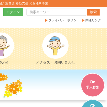
宅介護支援 移動支援 児童通所事業
ログイン
検索
プライバシーポリシー
関連リンク
室状況
アクセス・お問い合わせ