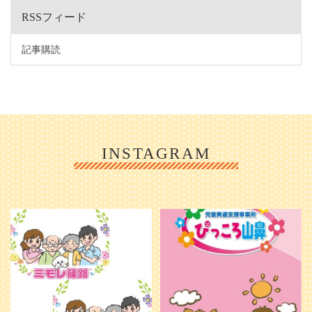
RSSフィード
記事購読
INSTAGRAM
利用者様やご家族の皆さまに、親し
＼ 2026年6月1日 OPEN ／
みや温かさが伝わるようなデザイン
...
を目指し、ミモレのイラストを新し
く作
...
25
0
20
0