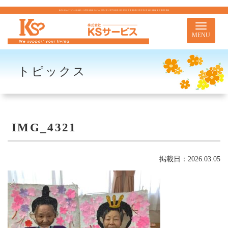
株式会社KSサービス｜札幌市｜住宅型有料老人ホーム 訪問介護 介護予防訪問介護 居宅介護 重度訪問介護 居宅介護支援 移動支援 児童通所事業
Toggle
navigati
MENU
トピックス
IMG_4321
掲載日：2026.03.05