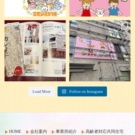
本日発売のオトンvol.210号に掲載さ
『ぴっころ山鼻』オープンに向けて
れました！
...
準備が着々と進んでいます。
皆さんお楽しみに〜
...
28
1
26
0
Load More
Follow on Instagram
HOME
会社案内
事業所紹介
高齢者対応共同住宅