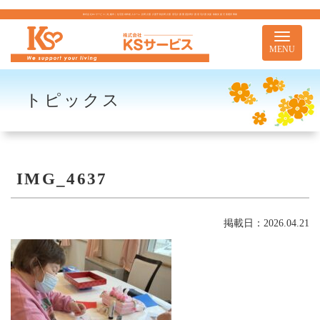
株式会社KSサービス｜札幌市｜住宅型有料老人ホーム 訪問介護 介護予防訪問介護 居宅介護 重度訪問介護 居宅介護支援 移動支援 児童通所事業
Toggle
navigati
MENU
トピックス
IMG_4637
掲載日：2026.04.21