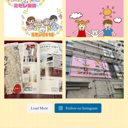
20
0
本日発売のオトンvol.210号に掲載さ
『ぴっころ山鼻』オープンに向けて
れました！
...
準備が着々と進んでいます。
皆さんお楽しみに〜
...
28
1
26
0
Load More
Follow on Instagram