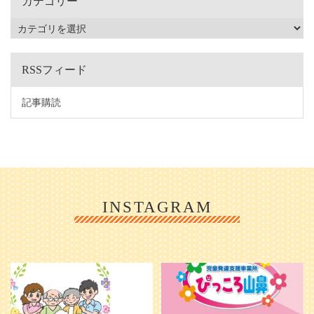
カテゴリー
RSSフィード
記事購読
INSTAGRAM
利用者様やご家族の皆さまに、親し
＼ 2026年6月1日 OPEN ／
みや温かさが伝わるようなデザイン
...
を目指し、ミモレのイラストを新し
く作
...
25
0