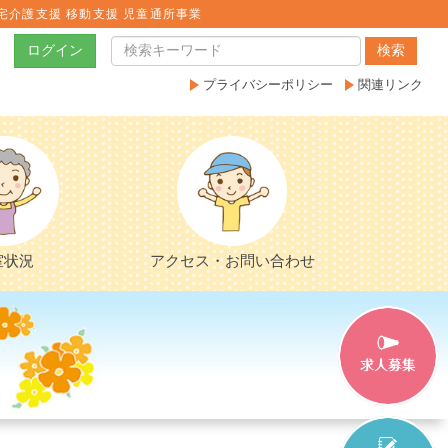
宅介護支援 移動支援 児童通所事業
ログイン
検索
プライバシーポリシー
関連リンク
室状況
アクセス・お問い合わせ