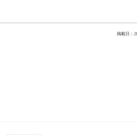
掲載日：202