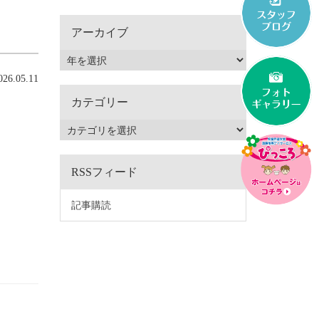
アーカイブ
6.05.11
カテゴリー
RSSフィード
記事購読