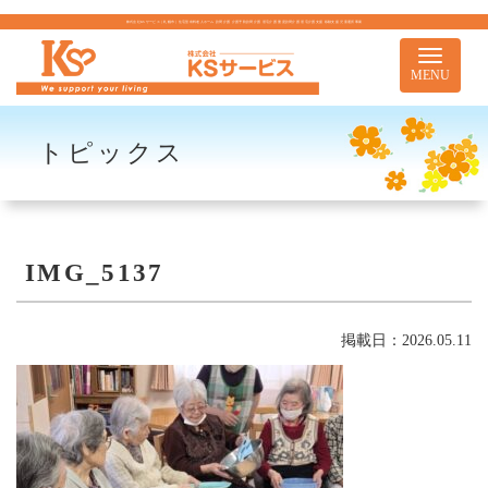
株式会社KSサービス｜札幌市｜住宅型有料老人ホーム 訪問介護 介護予防訪問介護 居宅介護 重度訪問介護 居宅介護支援 移動支援 児童通所事業
Toggle
navigati
MENU
トピックス
IMG_5137
掲載日：2026.05.11