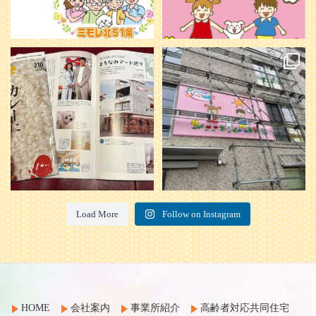
本日発売のオトンvol.210号に掲載さ
『ぴっころ山鼻』オープンに向けて
れました！
...
準備が着々と進んでいます。
皆さんお楽しみに〜
...
28
1
26
0
Load More
Follow on Instagram
HOME
会社案内
事業所紹介
高齢者対応共同住宅