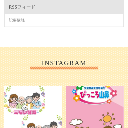
RSSフィード
記事購読
INSTAGRAM
利用者様やご家族の皆さまに、親し
＼ 2026年6月1日 OPEN ／
みや温かさが伝わるようなデザイン
...
を目指し、ミモレのイラストを新し
く作
...
25
0
20
0