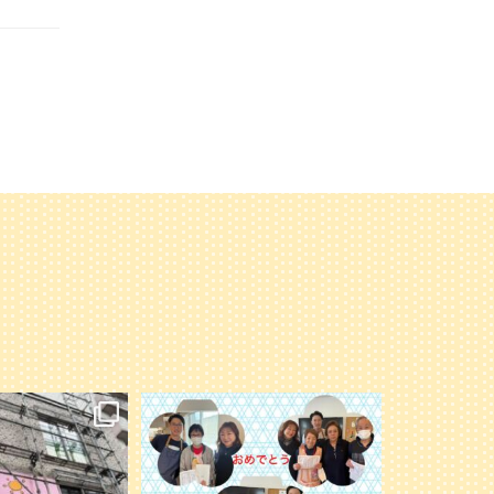
オープンに向けて準備
永年勤続の表彰者の写真を載せ忘れてい
進んでいます。
たので追加します
楽しみに〜
...
今年もよろしくお願いします
6
0
41
1