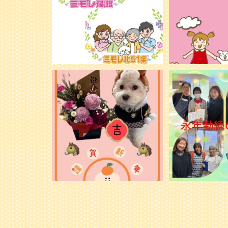
新年明けましておめでとうございます。
永年勤続の表彰
旧年中は格別のお引き立てを賜り、心よ
り御礼申し上げます。
...
28
28
1