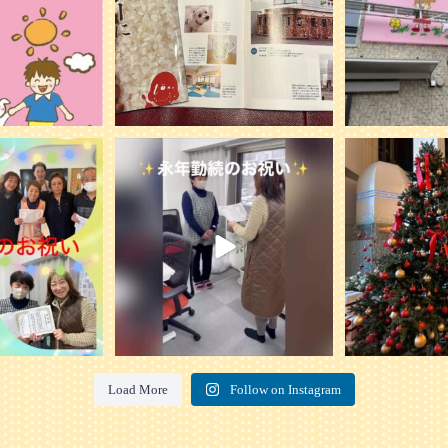
を行いました。
...
ケアプランN on
プリンスホテルで
20
0
ェを開催
0
2
Load More
Follow on Instagram