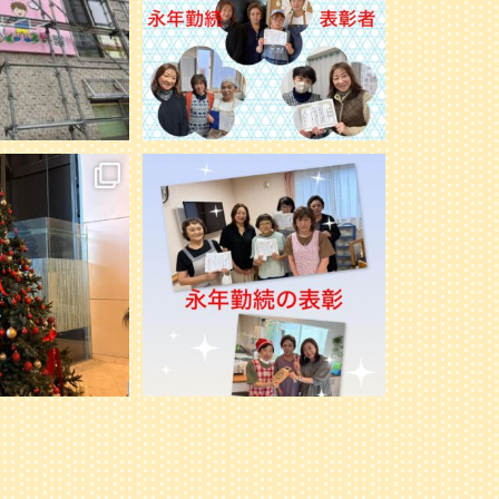
noのケアマネさん達と、
先日、ミモレ北51条とミモレ篠路にて永
女子会ランチビュッフ
年勤続の表彰をしました。
...
しました
...
33
1
2
0