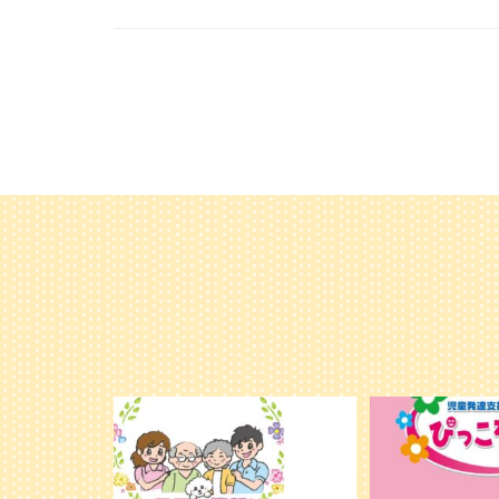
利用者様やご家族の皆さまに、親しみや
＼ 2026年6月
温かさが伝わるようなデザインを目指
...
し、ミモレのイラストを新しく作
...
25
20
0