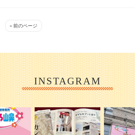
« 前のページ
INSTAGRAM
1日 OPEN ／
本日発売のオトンvol.210号に掲載されま
『ぴっころ山鼻』
した！
...
が着々と
皆さんお
0
28
1
2