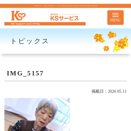
株式会社KSサービス｜札幌市｜住宅型有料老人ホーム 訪問介護 介護予防訪問介護 居宅介護 重度訪問介護 居宅介護支援 移動支援 児童通所事業
Toggle
navigati
MENU
トピックス
IMG_5157
掲載日：2026.05.11