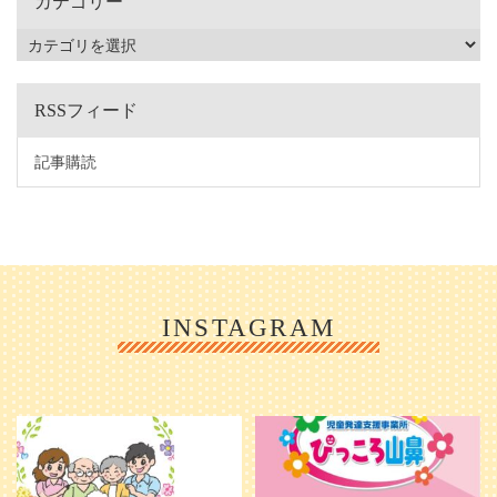
カテゴリー
RSSフィード
記事購読
INSTAGRAM
利用者様やご家族の皆さまに、親し
＼ 2026年6月1日 OPEN ／
みや温かさが伝わるようなデザイン
...
を目指し、ミモレのイラストを新し
く作
...
25
0