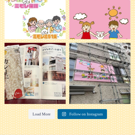
20
0
本日発売のオトンvol.210号に掲載さ
『ぴっころ山鼻』オープンに向けて
れました！
...
準備が着々と進んでいます。
皆さんお楽しみに〜
...
28
1
26
0
Load More
Follow on Instagram