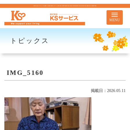
株式会社KSサービス｜札幌市｜住宅型有料老人ホーム 訪問介護 介護予防訪問介護 居宅介護 重度訪問介護 居宅介護支援 移動支援 児童通所事業
Toggle
navigati
MENU
トピックス
IMG_5160
掲載日：2026.05.11