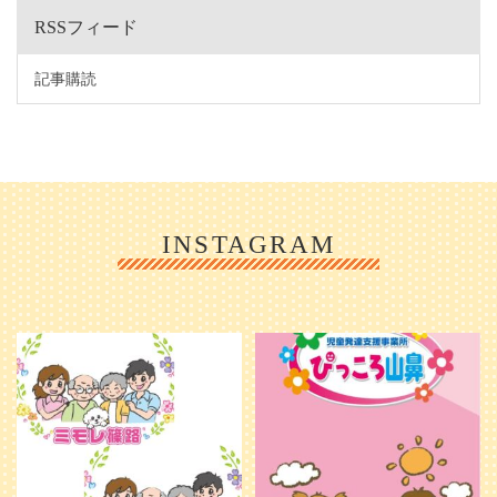
RSSフィード
記事購読
INSTAGRAM
利用者様やご家族の皆さまに、親し
＼ 2026年6月1日 OPEN ／
みや温かさが伝わるようなデザイン
...
を目指し、ミモレのイラストを新し
く作
...
25
0
20
0