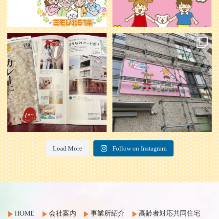
本日発売のオトンvol.210号に掲載さ
『ぴっころ山鼻』オープンに向けて
れました！
...
準備が着々と進んでいます。
皆さんお楽しみに〜
...
28
1
26
0
Load More
Follow on Instagram
HOME
会社案内
事業所紹介
高齢者対応共同住宅