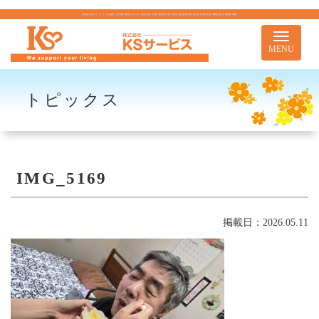
株式会社KSサービス｜札幌市｜住宅型有料老人ホーム 訪問介護 介護予防訪問介護 居宅介護 重度訪問介護 居宅介護支援 移動支援 児童通所事業
Toggle
navigati
MENU
トピックス
IMG_5169
掲載日：2026.05.11