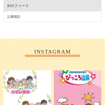
RSSフィード
記事購読
INSTAGRAM
利用者様やご家族の皆さまに、親し
＼ 2026年6月1日 OPEN ／
みや温かさが伝わるようなデザイン
...
を目指し、ミモレのイラストを新し
く作
...
25
0
20
0