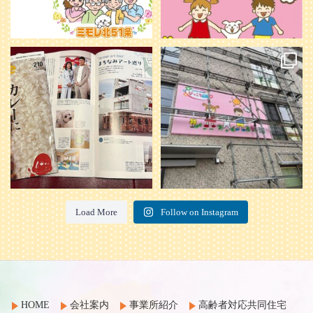
本日発売のオトンvol.210号に掲載さ
『ぴっころ山鼻』オープンに向けて
れました！
...
準備が着々と進んでいます。
皆さんお楽しみに〜
...
28
1
26
0
Load More
Follow on Instagram
HOME
会社案内
事業所紹介
高齢者対応共同住宅