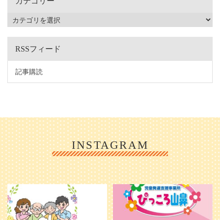
カテゴリー
RSSフィード
記事購読
INSTAGRAM
利用者様やご家族の皆さまに、親し
＼ 2026年6月1日 OPEN ／
みや温かさが伝わるようなデザイン
...
を目指し、ミモレのイラストを新し
く作
...
25
0