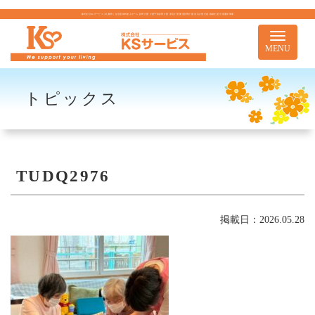
株式会社KSサービス｜札幌市｜住宅型有料老人ホーム 訪問介護 介護予防訪問介護 居宅介護 重度訪問介護 居宅介護支援 移動支援 児童通所事業
Toggle
navigati
MENU
トピックス
TUDQ2976
掲載日：2026.05.28