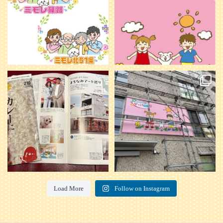
20
0
本日発売のオトンvol.210号に掲載さ
『ぴっころ山鼻』オープンに向けて
れました！
...
準備が着々と進んでいます。
皆さんお楽しみに〜
...
28
1
26
0
Load More
Follow on Instagram