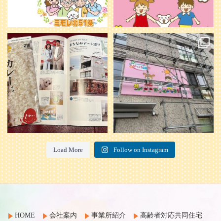
本日発売のオトンvol.210号に掲載さ
『ぴっころ山鼻』オープンに向けて
れました！
...
準備が着々と進んでいます。
皆さんお楽しみに〜
...
28
1
26
0
Load More
Follow on Instagram
HOME
会社案内
事業所紹介
高齢者対応共同住宅