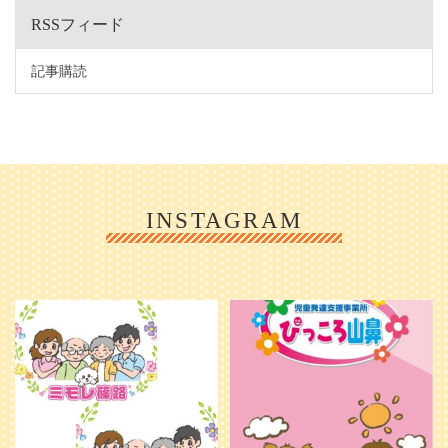
RSSフィード
記事購読
INSTAGRAM
利用者様やご家族の皆さまに、親し
＼ 2026年6月1日 OPEN ／
みや温かさが伝わるようなデザイン
...
を目指し、ミモレのイラストを新し
く作
...
25
0
20
0