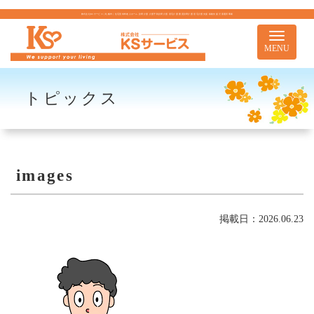
株式会社KSサービス｜札幌市｜住宅型有料老人ホーム 訪問介護 介護予防訪問介護 居宅介護 重度訪問介護 居宅介護支援 移動支援 児童通所事業
Toggle
navigati
MENU
トピックス
images
掲載日：2026.06.23