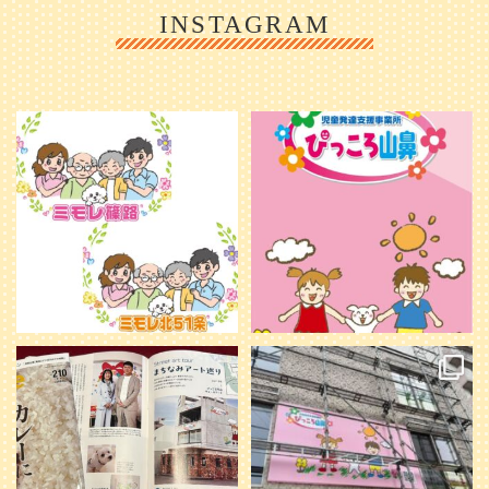
INSTAGRAM
利用者様やご家族の皆さまに、親し
＼ 2026年6月1日 OPEN ／
みや温かさが伝わるようなデザイン
...
を目指し、ミモレのイラストを新し
く作
...
25
0
20
0
本日発売のオトンvol.210号に掲載さ
『ぴっころ山鼻』オープンに向けて
れました！
...
準備が着々と進んでいます。
皆さんお楽しみに〜
...
28
1
26
0