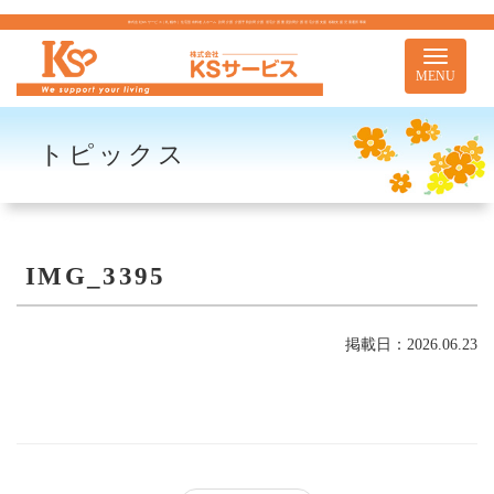
株式会社KSサービス｜札幌市｜住宅型有料老人ホーム 訪問介護 介護予防訪問介護 居宅介護 重度訪問介護 居宅介護支援 移動支援 児童通所事業
Toggle
navigati
MENU
トピックス
IMG_3395
掲載日：2026.06.23