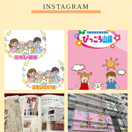
INSTAGRAM
利用者様やご家族の皆さまに、親し
＼ 2026年6月1日 OPEN ／
みや温かさが伝わるようなデザイン
...
を目指し、ミモレのイラストを新し
く作
...
25
0
20
0
本日発売のオトンvol.210号に掲載さ
『ぴっころ山鼻』オープンに向けて
れました！
...
準備が着々と進んでいます。
皆さんお楽しみに〜
...
28
1
26
0