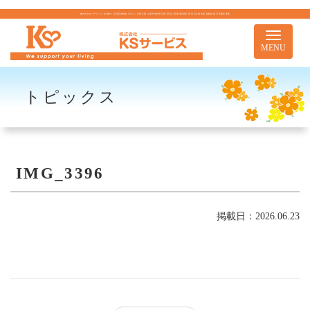
株式会社KSサービス｜札幌市｜住宅型有料老人ホーム 訪問介護 介護予防訪問介護 居宅介護 重度訪問介護 居宅介護支援 移動支援 児童通所事業
Toggle
navigati
MENU
トピックス
IMG_3396
掲載日：2026.06.23