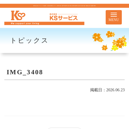
株式会社KSサービス｜札幌市｜住宅型有料老人ホーム 訪問介護 介護予防訪問介護 居宅介護 重度訪問介護 居宅介護支援 移動支援 児童通所事業
Toggle
navigati
MENU
トピックス
IMG_3408
掲載日：2026.06.23