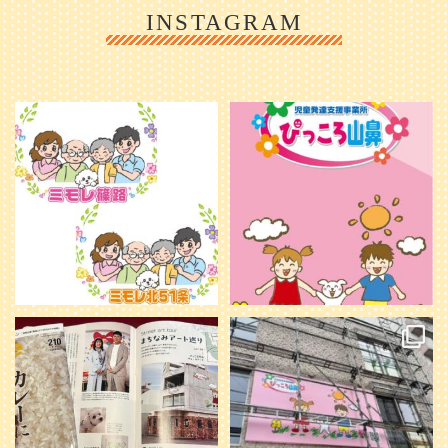
INSTAGRAM
利用者様やご家族の皆さまに、親し
＼ 2026年6月1日 OPEN ／
みや温かさが伝わるようなデザイン
...
を目指し、ミモレのイラストを新し
く作
...
25
0
20
0
本日発売のオトンvol.210号に掲載さ
『ぴっころ山鼻』オープンに向けて
れました！
...
準備が着々と進んでいます。
皆さんお楽しみに〜
...
28
1
26
0