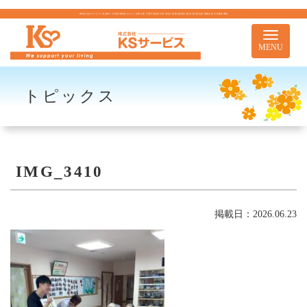
株式会社KSサービス｜札幌市｜住宅型有料老人ホーム 訪問介護 介護予防訪問介護 居宅介護 重度訪問介護 居宅介護支援 移動支援 児童通所事業
Toggle
navigati
MENU
トピックス
IMG_3410
掲載日：2026.06.23