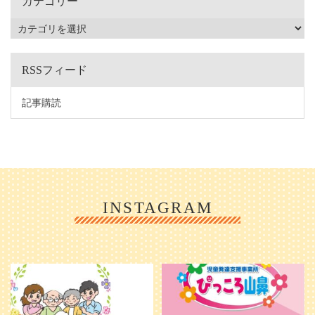
カテゴリー
RSSフィード
記事購読
INSTAGRAM
利用者様やご家族の皆さまに、親し
＼ 2026年6月1日 OPEN ／
みや温かさが伝わるようなデザイン
...
を目指し、ミモレのイラストを新し
く作
...
25
0