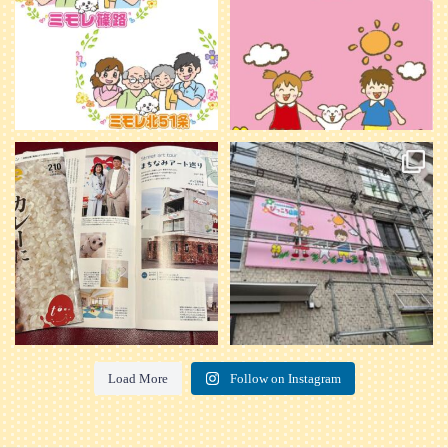
20
0
本日発売のオトンvol.210号に掲載さ
『ぴっころ山鼻』オープンに向けて
れました！
...
準備が着々と進んでいます。
皆さんお楽しみに〜
...
28
1
26
0
Load More
Follow on Instagram