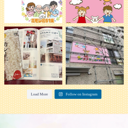
本日発売のオトンvol.210号に掲載さ
『ぴっころ山鼻』オープンに向けて
れました！
...
準備が着々と進んでいます。
皆さんお楽しみに〜
...
28
1
26
0
Load More
Follow on Instagram