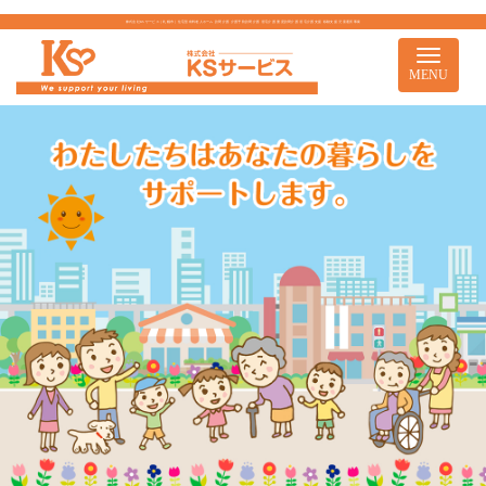
株式会社KSサービス｜札幌市｜住宅型有料老人ホーム 訪問介護 介護予防訪問介護 居宅介護 重度訪問介護 居宅介護支援 移動支援 児童通所事業
Toggle
navigati
MENU