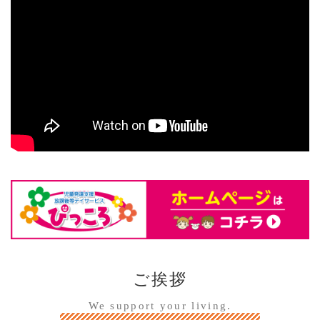
ご挨拶
We support your living.