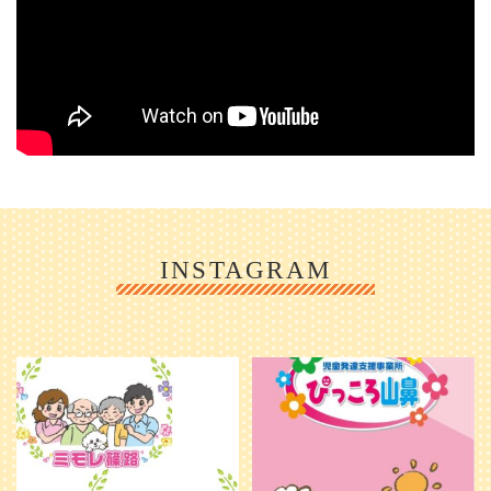
INSTAGRAM
利用者様やご家族の皆さまに、親し
＼ 2026年6月1日 OPEN ／
みや温かさが伝わるようなデザイン
...
を目指し、ミモレのイラストを新し
く作
...
25
0
20
0