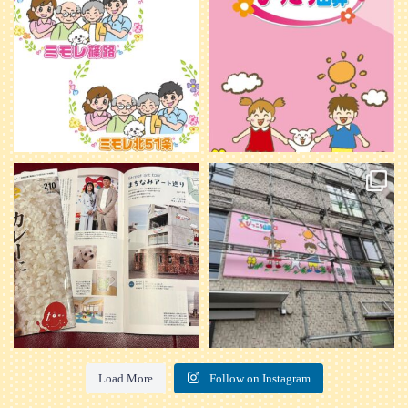
を目指し、ミモレのイラストを新し
く作
...
25
0
20
0
本日発売のオトンvol.210号に掲載さ
『ぴっころ山鼻』オープンに向けて
れました！
...
準備が着々と進んでいます。
皆さんお楽しみに〜
...
28
1
26
0
Load More
Follow on Instagram