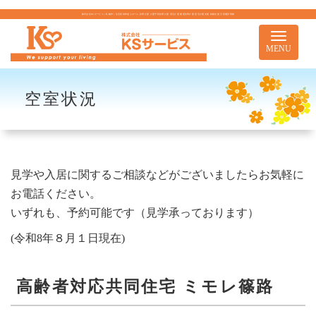
株式会社KSサービス｜札幌市｜住宅型有料老人ホーム 訪問介護 介護予防訪問介護 居宅介護 重度訪問介護 居宅介護支援 移動支援 児童通所事業
Toggle
navigati
MENU
空室状況
見学や入居に関するご相談などがございましたらお気軽に
お電話ください。
いずれも、予約可能です（見学承っております）
(令和8年８月１日現在)
高齢者対応共同住宅 ミモレ篠路