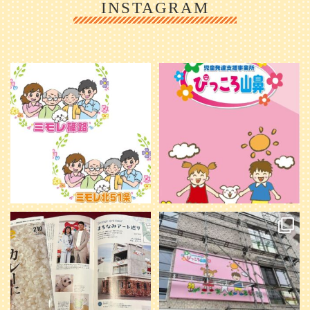
INSTAGRAM
利用者様やご家族の皆さまに、親し
＼ 2026年6月1日 OPEN ／
みや温かさが伝わるようなデザイン
...
を目指し、ミモレのイラストを新し
く作
...
25
0
20
0
本日発売のオトンvol.210号に掲載さ
『ぴっころ山鼻』オープンに向けて
れました！
...
準備が着々と進んでいます。
皆さんお楽しみに〜
...
28
1
26
0