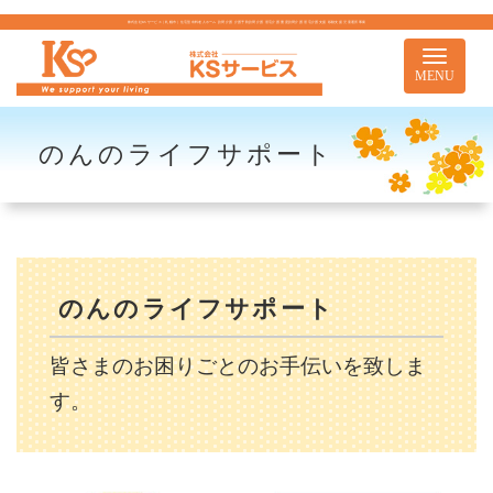
株式会社KSサービス｜札幌市｜住宅型有料老人ホーム 訪問介護 介護予防訪問介護 居宅介護 重度訪問介護 居宅介護支援 移動支援 児童通所事業
Toggle
navigati
MENU
のんのライフサポート
のんのライフサポート
皆さまのお困りごとのお手伝いを致しま
す。