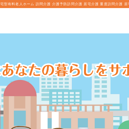
宅型有料老人ホーム 訪問介護 介護予防訪問介護 居宅介護 重度訪問介護 居