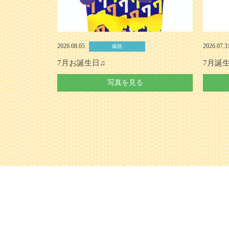
2026.08.05
2026.07.
篠路
7月お誕生日♫
7月誕
写真を見る