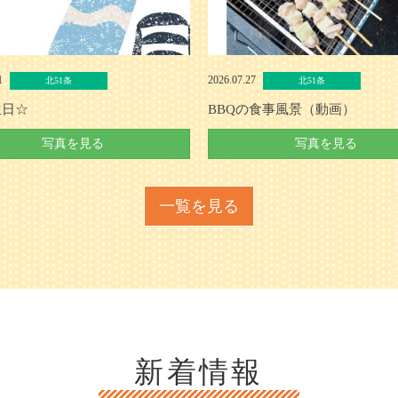
31
2026.07.27
北51条
北51条
生日☆
BBQの食事風景（動画）
写真を見る
写真を見る
一覧を見る
新着情報