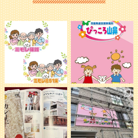
利用者様やご家族の皆さまに、親し
＼ 2026年6月1日 OPEN ／
みや温かさが伝わるようなデザイン
...
を目指し、ミモレのイラストを新し
く作
...
25
0
20
0
本日発売のオトンvol.210号に掲載さ
『ぴっころ山鼻』オープンに向けて
れました！
...
準備が着々と進んでいます。
皆さんお楽しみに〜
...
28
1
26
0