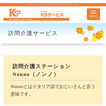
株式会社KSサービス｜札幌市｜住宅型有料老人ホーム 訪問介護 介護予防訪問介護 居宅介護 重度訪問介護 居宅介護支援 移動支援 児童通所事業
Toggle
navigati
MENU
訪問介護サービス
訪問介護ステーション
Nonno（ノンノ）
Nonnoとはイタリア語でおじいさんと言う
意味です。