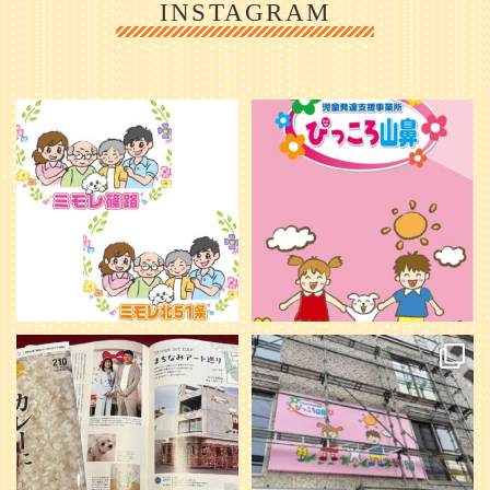
INSTAGRAM
利用者様やご家族の皆さまに、親し
＼ 2026年6月1日 OPEN ／
みや温かさが伝わるようなデザイン
...
を目指し、ミモレのイラストを新し
く作
...
25
0
20
0
本日発売のオトンvol.210号に掲載さ
『ぴっころ山鼻』オープンに向けて
れました！
...
準備が着々と進んでいます。
皆さんお楽しみに〜
...
28
1
26
0