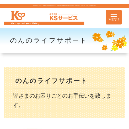
株式会社KSサービス｜札幌市｜住宅型有料老人ホーム 訪問介護 介護予防訪問介護 居宅介護 重度訪問介護 居宅介護支援 移動支援 児童通所事業
Toggle
navigati
MENU
のんのライフサポート
のんのライフサポート
皆さまのお困りごとのお手伝いを致しま
す。