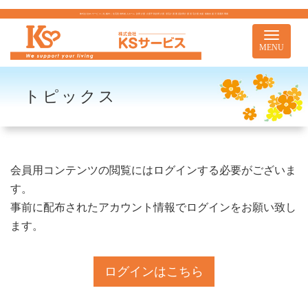
株式会社KSサービス｜札幌市｜住宅型有料老人ホーム 訪問介護 介護予防訪問介護 居宅介護 重度訪問介護 居宅介護支援 移動支援 児童通所事業
Toggle
navigati
MENU
トピックス
会員用コンテンツの閲覧にはログインする必要がございま
す。
事前に配布されたアカウント情報でログインをお願い致し
ます。
ログインはこちら