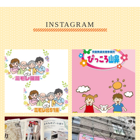
INSTAGRAM
利用者様やご家族の皆さまに、親し
＼ 2026年6月1日 OPEN ／
みや温かさが伝わるようなデザイン
...
を目指し、ミモレのイラストを新し
く作
...
25
0
20
0
本日発売のオトンvol.210号に掲載さ
『ぴっころ山鼻』オープンに向けて
れました！
...
準備が着々と進んでいます。
皆さんお楽しみに〜
...
28
1
26
0