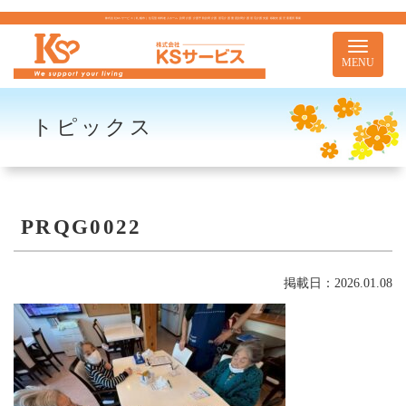
株式会社KSサービス｜札幌市｜住宅型有料老人ホーム 訪問介護 介護予防訪問介護 居宅介護 重度訪問介護 居宅介護支援 移動支援 児童通所事業
Toggle
navigati
MENU
トピックス
PRQG0022
掲載日：2026.01.08