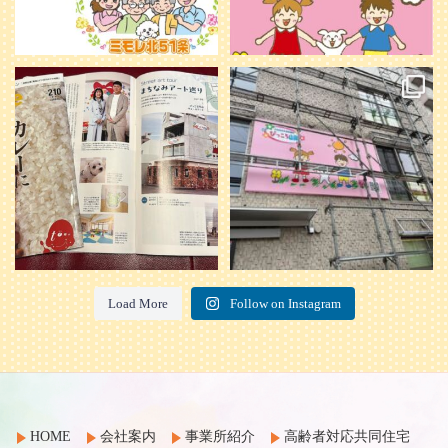
本日発売のオトンvol.210号に掲載さ
『ぴっころ山鼻』オープンに向けて
れました！
...
準備が着々と進んでいます。
皆さんお楽しみに〜
...
28
1
26
0
Load More
Follow on Instagram
HOME
会社案内
事業所紹介
高齢者対応共同住宅