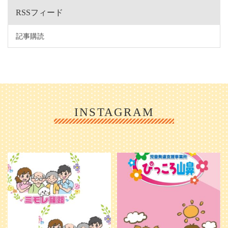
RSSフィード
記事購読
INSTAGRAM
利用者様やご家族の皆さまに、親し
＼ 2026年6月1日 OPEN ／
みや温かさが伝わるようなデザイン
...
を目指し、ミモレのイラストを新し
く作
...
25
0
20
0