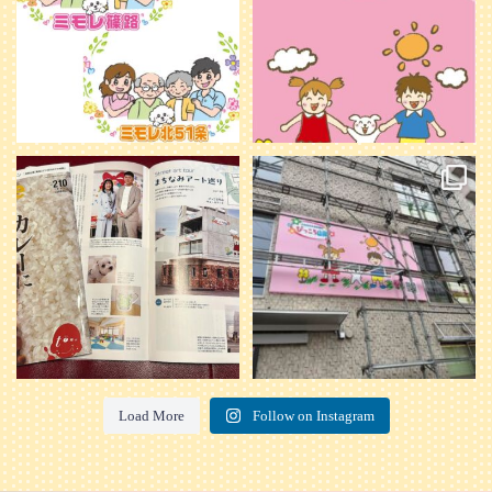
20
0
本日発売のオトンvol.210号に掲載さ
『ぴっころ山鼻』オープンに向けて
れました！
...
準備が着々と進んでいます。
皆さんお楽しみに〜
...
28
1
26
0
Load More
Follow on Instagram