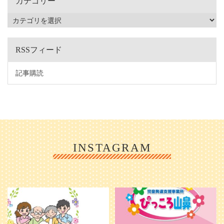
カテゴリー
RSSフィード
記事購読
INSTAGRAM
利用者様やご家族の皆さまに、親し
＼ 2026年6月1日 OPEN ／
みや温かさが伝わるようなデザイン
...
を目指し、ミモレのイラストを新し
く作
...
25
0