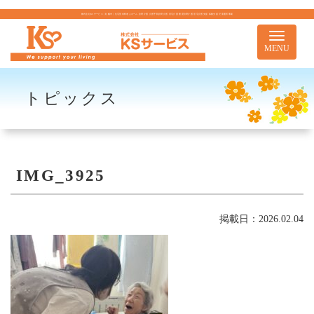
株式会社KSサービス｜札幌市｜住宅型有料老人ホーム 訪問介護 介護予防訪問介護 居宅介護 重度訪問介護 居宅介護支援 移動支援 児童通所事業
Toggle
navigati
MENU
トピックス
IMG_3925
掲載日：2026.02.04