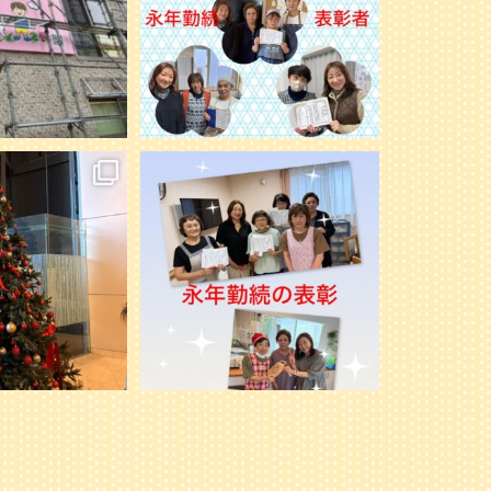
noのケアマネさん達と、
先日、ミモレ北51条とミモレ篠路にて永
女子会ランチビュッフ
年勤続の表彰をしました。
...
しました
...
33
1
2
0