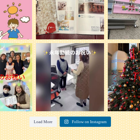
を行いました。
...
ケアプランN on
プリンスホテルで
20
0
ェを開催
0
2
Load More
Follow on Instagram