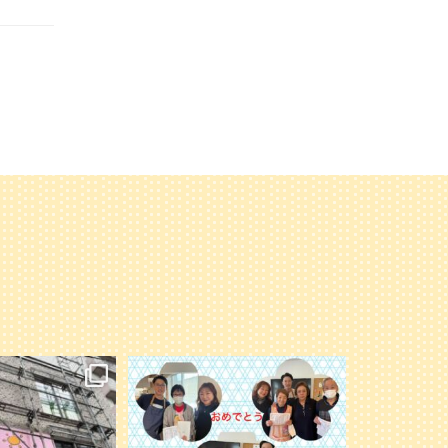
オープンに向けて準備
永年勤続の表彰者の写真を載せ忘れてい
進んでいます。
たので追加します
楽しみに〜
...
今年もよろしくお願いします
6
0
41
1