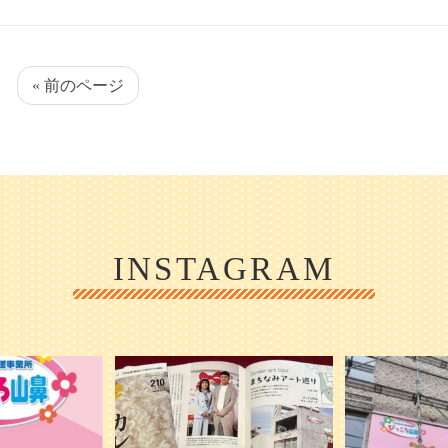
« 前のページ
INSTAGRAM
1日 OPEN ／
本日発売のオトンvol.210号に掲載されま
『ぴっころ山鼻』
した！
...
が着々と
皆さんお
0
28
1
2