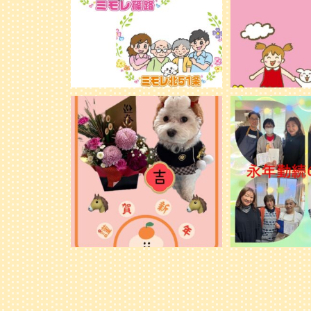
新年明けましておめでとうございます。
永年勤続の表彰
旧年中は格別のお引き立てを賜り、心よ
り御礼申し上げます。
...
28
28
1