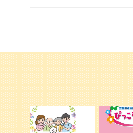
利用者様やご家族の皆さまに、親しみや
＼ 2026年6月
温かさが伝わるようなデザインを目指
...
し、ミモレのイラストを新しく作
...
25
20
0